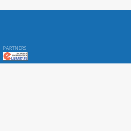
PARTNERS
About RUDN UNIVERSITY SCIENTIFIC PERIODICALS
PORTAL
ARTICLE Search
Privacy Statement
Terms & Conditions