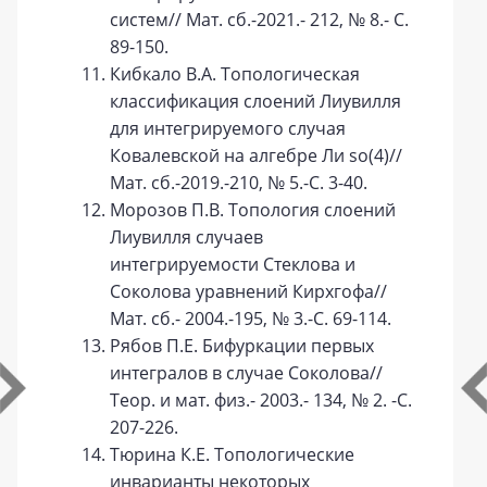
систем// Мат. сб.-2021.- 212, № 8.- С.
89-150.
Кибкало В.А. Топологическая
классификация слоений Лиувилля
для интегрируемого случая
Ковалевской на алгебре Ли so(4)//
Мат. сб.-2019.-210, № 5.-С. 3-40.
Морозов П.В. Топология слоений
Лиувилля случаев
интегрируемости Стеклова и
Соколова уравнений Кирхгофа//
Мат. сб.- 2004.-195, № 3.-С. 69-114.
Рябов П.Е. Бифуркации первых
интегралов в случае Соколова//
Теор. и мат. физ.- 2003.- 134, № 2. -С.
207-226.
Тюрина К.Е. Топологические
инварианты некоторых