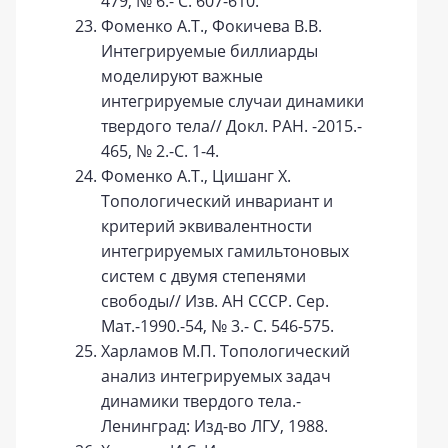
479, № 6.- С. 607-610.
Фоменко А.Т., Фокичева В.В.
Интегрируемые биллиарды
моделируют важные
интегрируемые случаи динамики
твердого тела// Докл. РАН. -2015.-
465, № 2.-С. 1-4.
Фоменко А.Т., Цишанг Х.
Топологический инвариант и
критерий эквивалентности
интегрируемых гамильтоновых
систем с двумя степенями
свободы// Изв. АН СССР. Сер.
Мат.-1990.-54, № 3.- С. 546-575.
Харламов М.П. Топологический
анализ интегрируемых задач
динамики твердого тела.-
Ленинград: Изд-во ЛГУ, 1988.