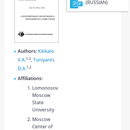
(RUSSIAN)
Authors:
Kibkalo
1
,2
V.A.
,
Tuniyants
1
,2
D.A.
Affiliations:
Lomonosov
Moscow
State
University
Moscow
Center of