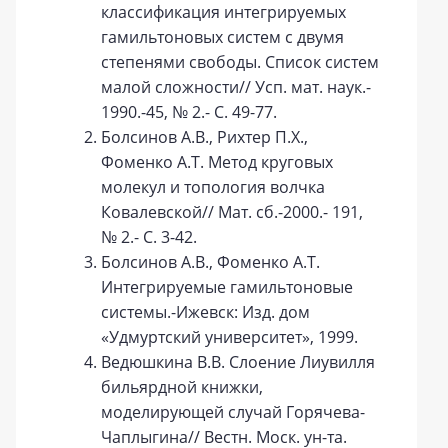
классификация интегрируемых
гамильтоновых систем с двумя
степенями свободы. Список систем
малой сложности// Усп. мат. наук.-
1990.-45, № 2.- С. 49-77.
Болсинов А.В., Рихтер П.Х.,
Фоменко А.Т. Метод круговых
молекул и топология волчка
Ковалевской// Мат. сб.-2000.- 191,
№ 2.- С. 3-42.
Болсинов А.В., Фоменко А.Т.
Интегрируемые гамильтоновые
системы.-Ижевск: Изд. дом
«Удмуртский университет», 1999.
Ведюшкина В.В. Слоение Лиувилля
бильярдной книжки,
моделирующей случай Горячева-
Чаплыгина// Вестн. Моск. ун-та.