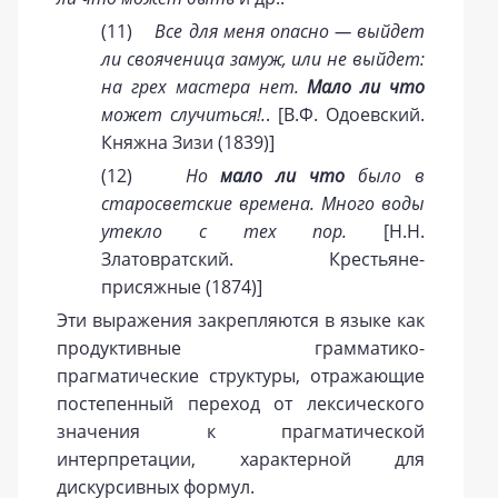
(11)
Все для меня опасно — выйдет
ли свояченица замуж, или не выйдет:
на грех мастера нет.
Мало ли что
может случиться!.
. [В.Ф. Одоевский.
Княжна Зизи (1839)]
(12)
Но
мало ли что
было в
старосветские времена. Много воды
утекло с тех пор.
[Н.Н.
Златовратский. Крестьяне-
присяжные (1874)]
Эти выражения закрепляются в языке как
продуктивные грамматико-
прагматические структуры, отражающие
постепенный переход от лексического
значения к прагматической
интерпретации, характерной для
дискурсивных формул.