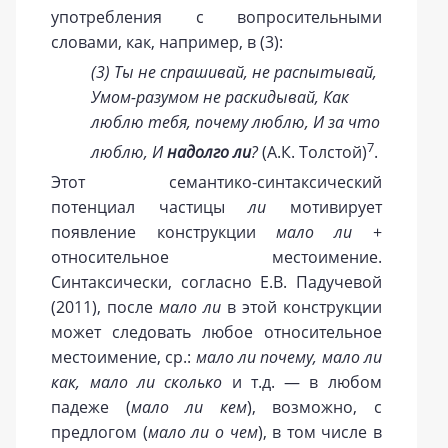
употребления с вопросительными
словами, как, например, в (3):
(3) Ты не спрашивай, не распытывай,
Умом-разумом не раскидывай, Как
люблю тебя, почему люблю, И за что
7
люблю, И
надолго ли
?
(А.К. Толстой)
.
Этот семантико-синтаксический
потенциал частицы
ли
мотивирует
появление конструкции
мало ли
+
относительное местоимение.
Синтаксически, согласно Е.В. Падучевой
(2011), после
мало ли
в этой конструкции
может следовать любое относительное
местоимение, ср.:
мало ли почему, мало ли
как, мало ли сколько
и т.д. — в любом
падеже (
мало ли кем
), возможно, с
предлогом (
мало ли о чем
), в том числе в