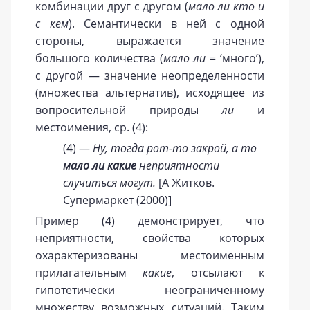
комбинации друг с другом (
мало ли кто и
с кем
). Семантически в ней с одной
стороны, выражается значение
большого количества (
мало ли
= ‘много’),
с другой — значение неопределенности
(множества альтернатив), исходящее из
вопросительной природы
ли
и
местоимения, ср. (4):
(4) —
Ну, тогда рот-то закрой, а то
мало ли какие
неприятности
случиться могут.
[А Житков.
Супермаркет (2000)]
Пример (4) демонстрирует, что
неприятности, свойства которых
охарактеризованы местоименным
прилагательным
какие
, отсылают к
гипотетически неограниченному
множеству возможных ситуаций. Таким