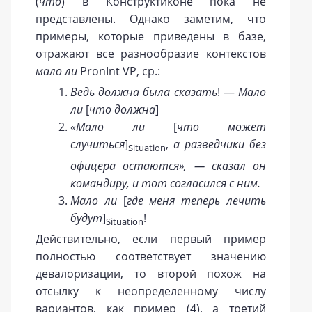
(
что
) в Конструктиконе пока не
представлены. Однако заметим, что
примеры, которые приведены в базе,
отражают все разнообразие контекстов
мало ли
PronInt VP, ср.:
Ведь должна была сказать
! —
Мало
ли
[
что должна
]
«
Мало ли
[
что может
случиться
]
,
а разведчики без
Situation
офицера остаются», — сказал он
командиру, и тот согласился с ним.
Мало ли
[
где меня теперь лечить
будут
]
!
Situation
Действительно, если первый пример
полностью соответствует значению
девалоризации, то второй похож на
отсылку к неопределенному числу
вариантов, как пример (4), а третий