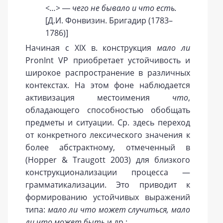
<…> ― чего не бывало и что есть.
[Д.И. Фонвизин. Бригадир (1783–
1786)]
Начиная с XIX в. конструкция
мало ли
PronInt VP приобретает устойчивость и
широкое распространение в различных
контекстах. На этом фоне наблюдается
активизация местоимения
что
,
обладающего способностью обобщать
предметы и ситуации. Ср. здесь переход
от конкретного лексического значения к
более абстрактному, отмеченный в
(Hopper & Traugott 2003) для близкого
конструкционализации процесса —
грамматикализации. Это приводит к
формированию устойчивых выражений
типа:
мало ли что может случиться, мало
ли что может быть
и др.: