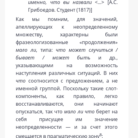
именно, что вы назвали
<...> [А.С.
Грибоедов. Студент (1817)]
Как мы помним, для значений,
апеллирующих к неопределенному
множеству, характерны были
фразеологизованные «продолжения»
мало ли
, типа:
что может случиться /
бывает / может быть
и др
.
,
указывающими на возможность
наступления различных ситуаций. В них
что
соотносится с предложением, а не
именной группой. Поскольку такие слот-
компоненты, как правило, легко
восстанавливаются, они начинают
опускаться, так что
мало ли что
берет на
себя присущее им значение
неопределенности — и за счет этого
8
смещается в прагматическую зону
: