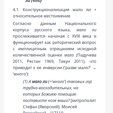
ли (что)
4.1. Конструкционализация мало ли +
относительное местоимение
Согласно данным Национального
корпуса русского языка,
мало ли
прослеживается начиная с XVIII века и
функционирует как риторический вопрос
с имплицитным отрицанием исходной
количественной оценки
мало
(Падучева
2011, Рестан 1969, Тикун 2011), что
приводит к ее инверсии (‘разве мало?’ →
‘много’):
(1) А
мало ли
(
=‘много’
)
таковых гор
трудно-восходительных, на
которых Божиею помощию
постависте нозе ваши?
[митрополит
Стефан (Яворский). Моисей
Российский… (1711)]