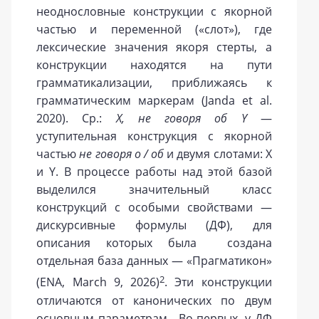
неоднословные конструкции с якорной
частью и переменной («слот»), где
лексические значения якоря стерты, а
конструкции находятся на пути
грамматикализации, приближаясь к
грамматическим маркерам (Janda et al.
2020). Ср.:
Х, не говоря об
Y
—
уступительная конструкция с якорной
частью
не говоря о / об
и двумя слотами: Х
и Y. В процессе работы над этой базой
выделился значительный класс
конструкций с особыми свойствами —
дискурсивные формулы (ДФ), для
описания которых была создана
отдельная база данных — «Прагматикон»
2
(ENA, March 9, 2026)
. Эти конструкции
отличаются от канонических по двум
основным параметрам. Во-первых, у ДФ