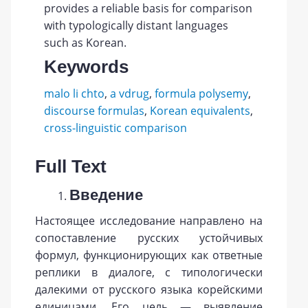
provides a reliable basis for comparison
with typologically distant languages
such as Korean.
Keywords
malo li chto
,
a vdrug
,
formula polysemy
,
discourse formulas
,
Korean equivalents
,
cross-linguistic comparison
Full Text
Введение
Настоящее исследование направлено на
сопоставление русских устойчивых
формул, функционирующих как ответные
реплики в диалоге, с типологически
далекими от русского языка корейскими
единицами. Его цель — выявление