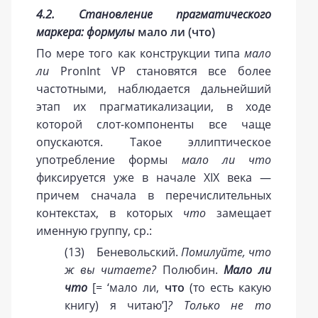
4.2. Становление прагматического
маркера: формулы
мало ли
(что)
По мере того как конструкции типа
мало
ли
PronInt VP становятся все более
частотными, наблюдается дальнейший
этап их прагматикализации, в ходе
которой слот-компоненты все чаще
опускаются. Такое эллиптическое
употребление формы
мало ли что
фиксируется уже в начале XIX века —
причем сначала в перечислительных
контекстах, в которых
что
замещает
именную группу, ср.:
(13) Беневольский.
Помилуйте, что
ж вы читаете?
Полюбин.
Мало
ли
что
[= ‘мало ли,
что
(то есть какую
книгу) я читаю’]
? Только не то