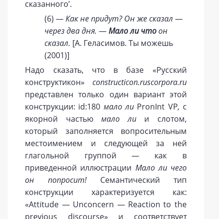
сказанного’.
(6) —
Как не придут? Он же сказал
—
через два дня.
—
Мало ли что
он
сказал.
[А. Геласимов. Ты можешь
(2001)]
Надо сказать, что в базе «Русский
конструктикон»
constructicon.ruscorpora.ru
представлен только один вариант этой
конструкции: id:180
мало ли
PronInt VP
,
с
якорной частью
мало ли
и слотом,
который заполняется вопросительным
местоимением и следующей за ней
глагольной группой — как в
приведенной иллюстрации
Мало ли чего
он попросит!
Семантический тип
конструкции характеризуется как:
«Attitude — Unconcern — Reaction to the
previous discourse» и соответствует